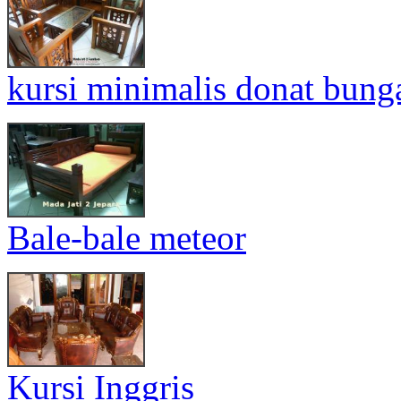
kursi minimalis donat bung
Bale-bale meteor
Kursi Inggris