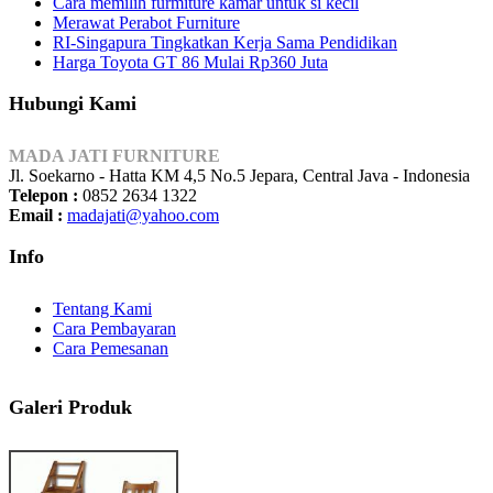
Cara memilih furmiture kamar untuk si kecil
Merawat Perabot Furniture
RI-Singapura Tingkatkan Kerja Sama Pendidikan
Harga Toyota GT 86 Mulai Rp360 Juta
Hubungi Kami
MADA JATI FURNITURE
Jl. Soekarno - Hatta KM 4,5 No.5 Jepara, Central Java - Indonesia
Telepon :
0852 2634 1322
Email :
madajati@yahoo.com
Info
Tentang Kami
Cara Pembayaran
Cara Pemesanan
Galeri Produk