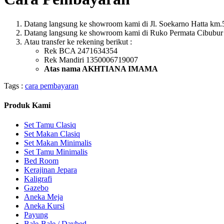
Datang langsung ke showroom kami di Jl. Soekarno Hatta km.5
Datang langsung ke showroom kami di Ruko Permata Cibubur 
Atau transfer ke rekening berikut :
Rek BCA 2471634354
Rek Mandiri 1350006719007
Atas nama AKHTIANA IMAMA
Tags :
cara pembayaran
Produk Kami
Set Tamu Clasiq
Set Makan Clasiq
Set Makan Minimalis
Set Tamu Minimalis
Bed Room
Kerajinan Jepara
Kaligrafi
Gazebo
Aneka Meja
Aneka Kursi
Payung
Bale-Bale / Daybed