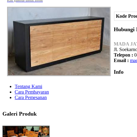
Klik gambar untuk zoom
Kode Pro
Hubungi
MADA JA
Jl. Soekarn
Telepon :
0
Email :
mad
Info
Tentang Kami
Cara Pembayaran
Cara Pemesanan
Galeri Produk